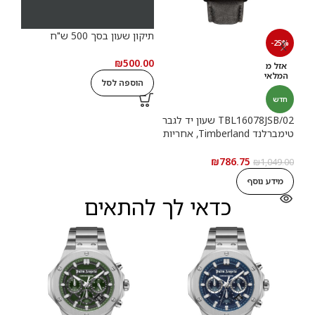
תיקון שעון בסך 500 ש"ח
תיקון
-25%
.00
₪
500.00
אזל מ
המלאי
הוספה לסל
ה
חדש
TBL16078JSB/02 שעון יד לגבר
טימברלנד Timberland, אחריות
יבואן רשמי
₪
786.75
₪
1,049.00
מידע נוסף
כדאי לך להתאים