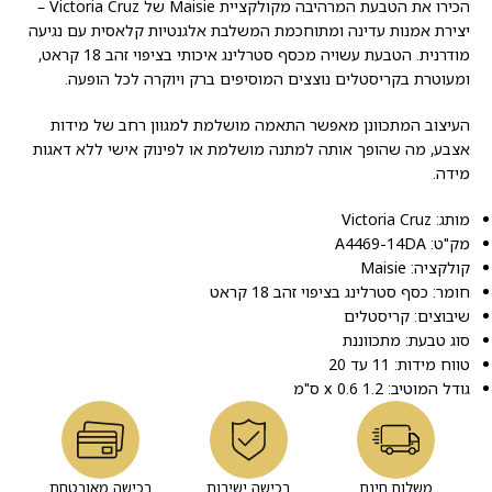
הכירו את הטבעת המרהיבה מקולקציית Maisie של Victoria Cruz –
יצירת אמנות עדינה ומתוחכמת המשלבת אלגנטיות קלאסית עם נגיעה
מודרנית. הטבעת עשויה מכסף סטרלינג איכותי בציפוי זהב 18 קראט,
ומעוטרת בקריסטלים נוצצים המוסיפים ברק ויוקרה לכל הופעה.
העיצוב המתכוונן מאפשר התאמה מושלמת למגוון רחב של מידות
אצבע, מה שהופך אותה למתנה מושלמת או לפינוק אישי ללא דאגות
מידה.
מותג: Victoria Cruz
מק"ט: A4469-14DA
קולקציה: Maisie
חומר: כסף סטרלינג בציפוי זהב 18 קראט
שיבוצים: קריסטלים
סוג טבעת: מתכווננת
טווח מידות: 11 עד 20
גודל המוטיב: 1.2 x 0.6 ס"מ
משלוח חינם
רכישה ישירות
רכישה מאובטחת