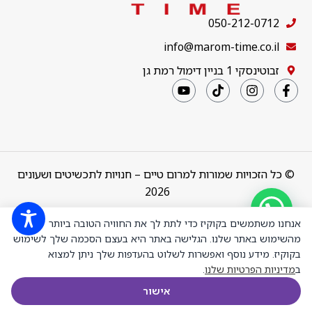
050-212-0712
info@marom-time.co.il
זבוטינסקי 1 בניין דימול רמת גן
© כל הזכויות שמורות למרום טיים – חנויות לתכשיטים ושעונים
2026
Design & Code by
thebuildup
אנחנו משתמשים בקוקיז כדי לתת לך את החוויה הטובה ביותר
מהשימוש באתר שלנו. הגלישה באתר היא בעצם הסכמה שלך לשימוש
בקוקיז. מידע נוסף ואפשרות לשלוט בהעדפות שלך ניתן למצוא
ב
מדיניות הפרטיות שלנו
.
Victoria Cruz
A4469-14DA
₪
225.00
+
-
הוספה לסל
אישור
טבעת כסף
חנות
רשימת משאלות
עגלת הקניות
חשבון שלי
מצופה זהב