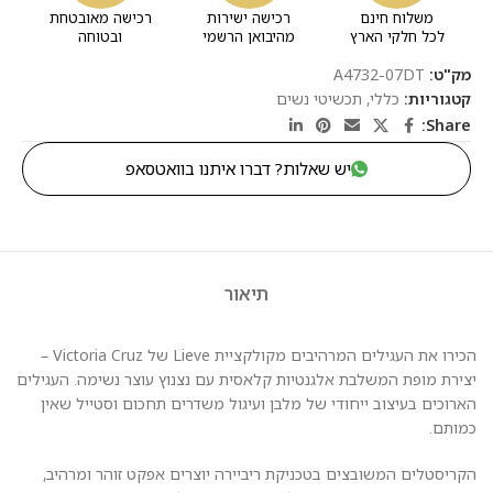
משלוח חינם
רכישה ישירות
רכישה מאובטחת
לכל חלקי הארץ
מהיבואן הרשמי
ובטוחה
מק"ט:
A4732-07DT
קטגוריות:
כללי
,
תכשיטי נשים
Share:
יש שאלות? דברו איתנו בוואטסאפ
תיאור
הכירו את העגילים המרהיבים מקולקציית Lieve של Victoria Cruz –
יצירת מופת המשלבת אלגנטיות קלאסית עם נצנוץ עוצר נשימה. העגילים
הארוכים בעיצוב ייחודי של מלבן ועיגול משדרים תחכום וסטייל שאין
כמותם.
הקריסטלים המשובצים בטכניקת ריביירה יוצרים אפקט זוהר ומרהיב,