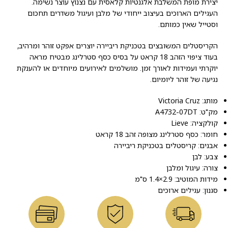
יצירת מופת המשלבת אלגנטיות קלאסית עם נצנוץ עוצר נשימה.
העגילים הארוכים בעיצוב ייחודי של מלבן ועיגול משדרים תחכום
וסטייל שאין כמותם.
הקריסטלים המשובצים בטכניקת ריביירה יוצרים אפקט זוהר ומרהיב,
בעוד ציפוי הזהב 18 קראט על בסיס כסף סטרלינג מבטיח מראה
יוקרתי ועמידות לאורך זמן. מושלמים לאירועים מיוחדים או להענקת
נגיעה של זוהר ליומיום.
מותג: Victoria Cruz
מק"ט: A4732-07DT
קולקציה: Lieve
חומר: כסף סטרלינג מצופה זהב 18 קראט
אבנים: קריסטלים בטכניקת ריביירה
צבע: לבן
צורה: עיגול ומלבן
מידות המוטיב: 2.9×1.4 ס"מ
סגנון: עגילים ארוכים