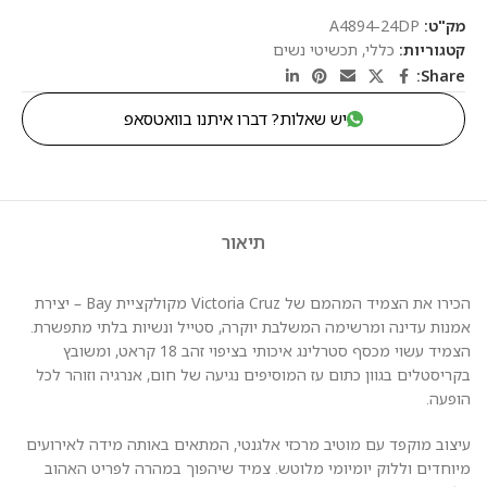
מק"ט:
A4894-24DP
קטגוריות:
כללי
,
תכשיטי נשים
Share:
יש שאלות? דברו איתנו בוואטסאפ
תיאור
הכירו את הצמיד המהמם של Victoria Cruz מקולקציית Bay – יצירת
אמנות עדינה ומרשימה המשלבת יוקרה, סטייל ונשיות בלתי מתפשרת.
הצמיד עשוי מכסף סטרלינג איכותי בציפוי זהב 18 קראט, ומשובץ
בקריסטלים בגוון כתום עז המוסיפים נגיעה של חום, אנרגיה וזוהר לכל
הופעה.
עיצוב מוקפד עם מוטיב מרכזי אלגנטי, המתאים באותה מידה לאירועים
מיוחדים וללוק יומיומי מלוטש. צמיד שיהפוך במהרה לפריט האהוב