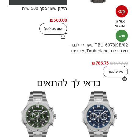
תיקון שעון בסך 500 ש"ח
תיקון
-25%
.00
₪
500.00
אזל מ
המלאי
הוספה לסל
ה
חדש
TBL16078JSB/02 שעון יד לגבר
טימברלנד Timberland, אחריות
יבואן רשמי
₪
786.75
₪
1,049.00
מידע נוסף
כדאי לך להתאים