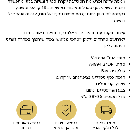
אמנות עדינה ומרשימה המשלבת יוקרה, סטייל ונשיות בלתי מתפשרת.
הצמיד עשוי מכסף סטרלינג איכותי בציפוי זהב 18 קראט, ומשובץ
בקריסטלים בגוון כתום עז המוסיפים נגיעה של חום, אנרגיה וזוהר לכל
הופעה.
עיצוב מוקפד עם מוטיב מרכזי אלגנטי, המתאים באותה מידה
לאירועים מיוחדים וללוק יומיומי מלוטש. צמיד שיהפוך במהרה לפריט
האהוב עליכן.
מותג: Victoria Cruz
מק"ט: A4894-24DP
קולקציה: Bay
חומר: כסף סטרלינג בציפוי זהב 18 קראט
שיבוץ: קריסטלים
צבע הקריסטלים: כתום
גודל המוטיב: 0.6×0.8 ס"מ
משלוח חינם
רכישה ישירות
רכישה מאובטחת
לכל חלקי הארץ
מהיבואן הרשמי
ובטוחה