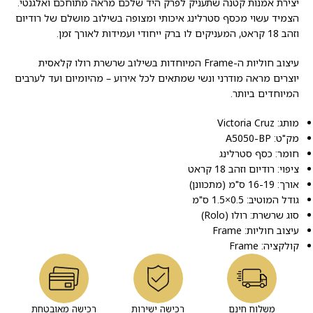
יצירת אמנות קטנה שתעניק לפרק היד שלכם מראה מתוחכם ואלגנטי.
הצמיד עשוי מכסף סטרלינג איכותי ומצופה בשילוב מושלם של רודיום
וזהב 18 קראט, המעניקים לו ברק ייחודי ועמידות לאורך זמן.
עיצוב חוליות ה-Frame המיוחדות בשילוב שרשרת רולו קלאסית
יוצרים מראה מודרני ונשי שמתאים לכל אירוע – מהיומיום ועד לערבים
המיוחדים ביותר.
מותג: Victoria Cruz
מק"ט: A5050-BP
חומר: כסף סטרלינג
ציפוי: רודיום וזהב 18 קראט
אורך: 16-19 ס"מ (מתכוונן)
גודל המוטיב: 0.5×1.5 ס"מ
סוג שרשרת: רולו (Rolo)
עיצוב חוליות: Frame
קולקציה: Frame
משלוח חינם
רכישה ישירות
רכישה מאובטחת