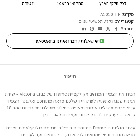
לכל חלקי הארץ
מהיבואן הרשמי
ובטוחה
מק"ט:
A5050-BP
קטגוריות:
כללי
,
תכשיטי נשים
Share:
יש שאלות? דברו איתנו בוואטסאפ
תיאור
הכירו את הצמיד המרהיב מקולקציית Frame של Victoria Cruz – יצירת
אמנות קטנה שתעניק לפרק היד שלכם מראה מתוחכם ואלגנטי. הצמיד
עשוי מכסף סטרלינג איכותי ומצופה בשילוב מושלם של רודיום וזהב 18
קראט, המעניקים לו ברק ייחודי ועמידות לאורך זמן.
עיצוב חוליות ה-Frame המיוחדות בשילוב שרשרת רולו קלאסית יוצרים
מראה מודרני ונשי שמתאים לכל אירוע – מהיומיום ועד לערבים