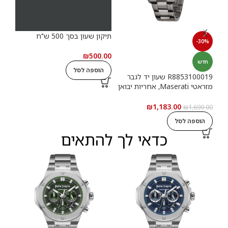
תיקון שעון בסך 500 ש"ח
תיקון
-30%
.00
₪
500.00
חדש
הוספה לסל
ה
R8853100019 שעון יד לגבר
מזראטי Maserati, אחריות יבואן
רשמי
₪
1,183.00
₪
1,690.00
הוספה לסל
כדאי לך להתאים