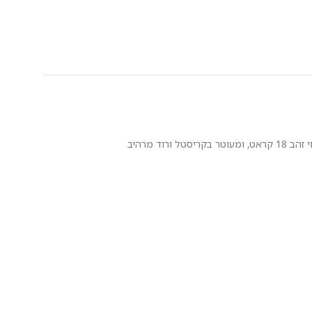
צמיד יוקרתי ומרהיב מקולקציית Prisme של Victoria Cruz, המשלב אלגנטיות קלאסית עם נגיעה רומנטית ונשית. הצמיד עשוי כסף סטרלינג איכותי בציפוי זהב 18 קראט, ומעוטר בקריסטל ורוד מרהיב