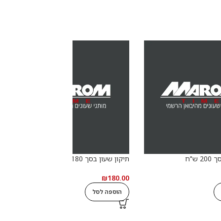
 ש"ח
תיקון שעון בסך 180 ש"ח
₪
180.00
t
הוספה לסל
0