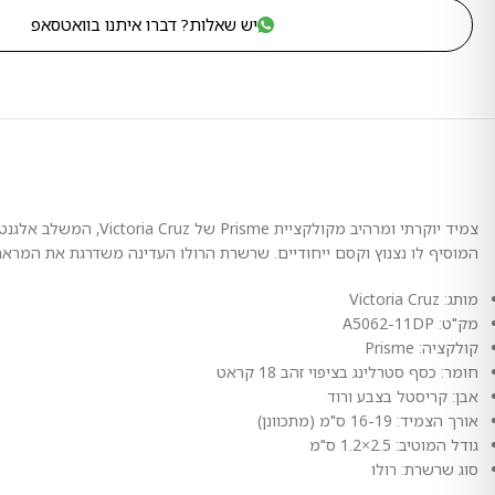
יש שאלות? דברו איתנו בוואטסאפ
המוסיף לו נצנוץ וקסם ייחודיים. שרשרת הרולו העדינה משדרגת את המראה ו
מותג: Victoria Cruz
מק"ט: A5062-11DP
קולקציה: Prisme
חומר: כסף סטרלינג בציפוי זהב 18 קראט
אבן: קריסטל בצבע ורוד
אורך הצמיד: 16-19 ס"מ (מתכוונן)
גודל המוטיב: 2.5×1.2 ס"מ
סוג שרשרת: רולו