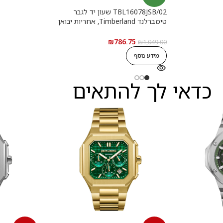
TBL16078JSB/02 שעון יד לגבר
טימברלנד Timberland, אחריות יבואן
רשמי
₪
786.75
₪
1,049.00
מידע נוסף
כדאי לך להתאים