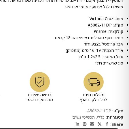
המוסיף לו נצנוץ וקסם ייחודיים. שרשרת הרולו העדינה משדרגת את המראה
מושלם לכל אירוע, יומיומי או חגיגי.
מותג: Victoria Cruz
מק"ט: A5062-11DP
קולקציה: Prisme
חומר: כסף סטרלינג בציפוי זהב 18 קראט
אבן: קריסטל בצבע ורוד
אורך הצמיד: 16-19 ס"מ (מתכוונן)
גודל המוטיב: 2.5×1.2 ס"מ
סוג שרשרת: רולו
משלוח חינם
רכישה ישירות
ר
לכל חלקי הארץ
מהיבואן הרשמי
מק"ט:
A5062-11DP
קטגוריות:
כללי
,
תכשיטי נשים
Share: