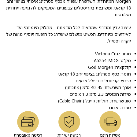
Morgen המיוחדת. השרשרת עשויה מכסף סטרלינג איכותי בציפוי זהב
18 קראט, ומשובצת בקריסטלים צבעוניים המעניקים לה נגיעה ייחודית
ואלגנטית.
עיצוב עדין ומודרני שמתאים לכל הזדמנות – מהלוק היומיומי ועד
לאירועים מיוחדים. תכשיט מושלם שישדרג כל הופעה ויוסיף נגיעה של
יוקרה וסטייל.
מותג: Victoria Cruz
מק"ט: A5254-MDG
קולקציה: God Morgen
חומר: כסף סטרלינג בציפוי זהב 18 קראט
שיבוץ: קריסטלים בשלל צבעים
אורך השרשרת: 40-45 ס"מ (מתכוונן)
מידות המוטיב: 2.3 ס"מ x 1.3 ס"מ
סוג שרשרת: חוליות קייבל (Cable Chain)
סגירה: אבזם
משלוח חינם
רכישה ישירות
רכישה מאובטחת