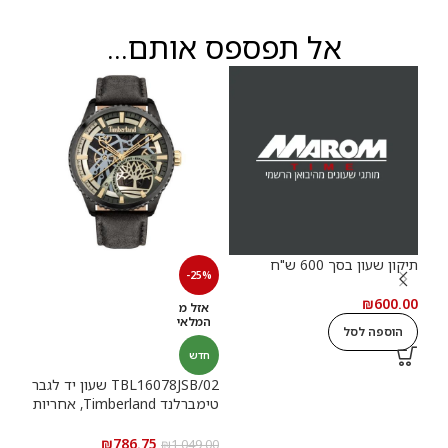
אל תפספס אותם...
תיקון שעון בסך 600 ש"ח
30%
-25%
₪
600.00
אזל מ
חד
המלאי
הוספה לסל
חדש
רשמ
TBL16078JSB/02 שעון יד לגבר
טימברלנד Timberland, אחריות
0.00
יבואן רשמי
ה
₪
786.75
₪
1,049.00