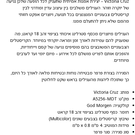
Victoria Cruz – יצירת אמנות אמיתית שתעניק לכל הופעה שלכן נגיעה
של יוקרה וזוהר. העגילים משלבים בין עיצוב עדין ומודרני לבין
קריסטלים צבעוניים המנצנצים בכל תנועה, ויוצרים אפקט חזותי
מהמם שלא ניתן להתעלם ממנו.
העגילים מיוצרים מכסף סטרלינג איכותי בציפוי זהב 18 קראט, מה
שמעניק להם עמידות לאורך זמן ומראה יוקרתי במיוחד. הקריסטלים
הצבעוניים המשובצים בהם מוסיפים נגיעה של קסם וייחודיות,
והופכים אותם לפריט מושלם לכל אירוע – מיום יומי ועד לערבים
מיוחדים.
הסגירה בצורת פרפר מבטיחה נוחות ובטיחות מלאה לאורך כל היום,
כך שתוכלו ליהנות מהעגילים בראש שקט לחלוטין.
מותג: Victoria Cruz
מק"ט: A5256-MDT
קולקציה: God Morgen
חומר: כסף סטרלינג בציפוי זהב 18 קראט
שיבוץ: קריסטלים בצבעים שונים (Multicolor)
מידות המוטיב: 4 ס"מ x 0.8 ס"מ
סוג סגירה: סגר פרפר