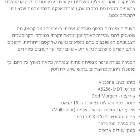
של יוקרה וזוהר. העגילים משלבים בין עיצוב עדין ומודרני לבין קריסטלים
צבעוניים המנצנצים בכל תנועה, ויוצרים אפקט חזותי מהמם שלא ניתן
להתעלם ממנו.
העגילים מיוצרים מכסף סטרלינג איכותי בציפוי זהב 18 קראט, מה
שמעניק להם עמידות לאורך זמן ומראה יוקרתי במיוחד. הקריסטלים
הצבעוניים המשובצים בהם מוסיפים נגיעה של קסם וייחודיות, והופכים
אותם לפריט מושלם לכל אירוע – מיום יומי ועד לערבים מיוחדים.
הסגירה בצורת פרפר מבטיחה נוחות ובטיחות מלאה לאורך כל היום, כך
שתוכלו ליהנות מהעגילים בראש שקט לחלוטין.
מותג: Victoria Cruz
מק"ט: A5256-MDT
קולקציה: God Morgen
חומר: כסף סטרלינג בציפוי זהב 18 קראט
שיבוץ: קריסטלים בצבעים שונים (Multicolor)
מידות המוטיב: 4 ס"מ x 0.8 ס"מ
סוג סגירה: סגר פרפר
סגנון: עגילים ארוכים