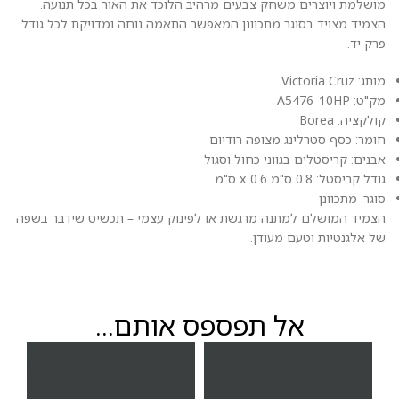
מושלמת ויוצרים משחק צבעים מרהיב הלוכד את האור בכל תנועה.
הצמיד מצויד בסוגר מתכוונן המאפשר התאמה נוחה ומדויקת לכל גודל
פרק יד.
מותג: Victoria Cruz
מק"ט: A5476-10HP
קולקציה: Borea
חומר: כסף סטרלינג מצופה רודיום
אבנים: קריסטלים בגווני כחול וסגול
גודל קריסטל: 0.8 ס"מ x 0.6 ס"מ
סוגר: מתכוונן
הצמיד המושלם למתנה מרגשת או לפינוק עצמי – תכשיט שידבר בשפה
של אלגנטיות וטעם מעודן.
אל תפספס אותם...