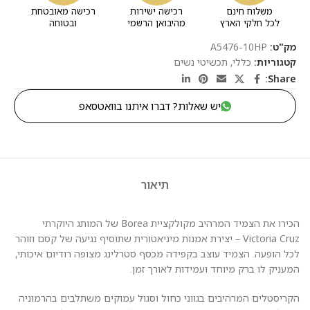
משלוח חינם
רכישה ישירות
רכישה מאובטחת
לכל חלקי הארץ
מהיבואן הרשמי
ובטוחה
מק"ט:
A5476-10HP
קטגוריות:
כללי
,
תכשיטי נשים
Share:
יש שאלות? דברו איתנו בוואטסאפ
תיאור
הכירו את הצמיד המרהיב מקולקציית Borea של המותג היוקרתי
Victoria Cruz – יצירת אמנות מיניאטורית שתוסיף נגיעה של קסם וזוהר
לכל הופעה. הצמיד עוצב בקפידה מכסף סטרלינג מצופה רודיום איכותי,
המעניק לו ברק מיוחד ועמידות לאורך זמן.
הקריסטלים המרהיבים בגווני כחול וסגול עמוקים משתלבים בהרמוניה