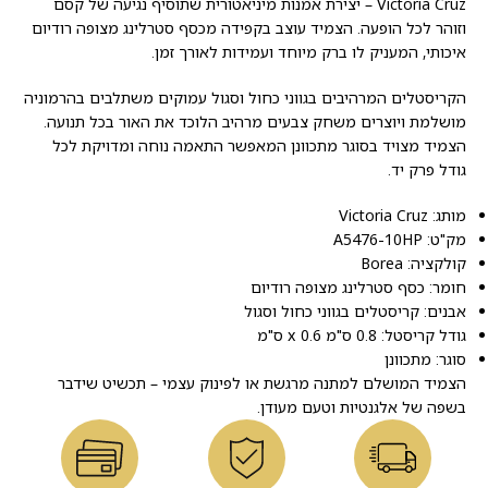
Victoria Cruz – יצירת אמנות מיניאטורית שתוסיף נגיעה של קסם
וזוהר לכל הופעה. הצמיד עוצב בקפידה מכסף סטרלינג מצופה רודיום
איכותי, המעניק לו ברק מיוחד ועמידות לאורך זמן.
הקריסטלים המרהיבים בגווני כחול וסגול עמוקים משתלבים בהרמוניה
מושלמת ויוצרים משחק צבעים מרהיב הלוכד את האור בכל תנועה.
הצמיד מצויד בסוגר מתכוונן המאפשר התאמה נוחה ומדויקת לכל
גודל פרק יד.
מותג: Victoria Cruz
מק"ט: A5476-10HP
קולקציה: Borea
חומר: כסף סטרלינג מצופה רודיום
אבנים: קריסטלים בגווני כחול וסגול
גודל קריסטל: 0.8 ס"מ x 0.6 ס"מ
סוגר: מתכוונן
הצמיד המושלם למתנה מרגשת או לפינוק עצמי – תכשיט שידבר
בשפה של אלגנטיות וטעם מעודן.