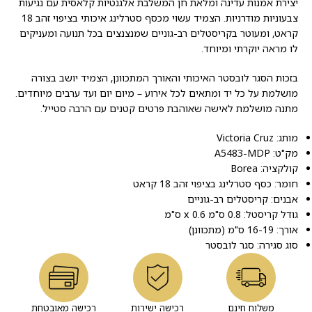
יצירת אמנות עדינה ומלאת חן המשלבת אלגנטיות קלאסית עם נגיעות
צבעוניות מודרניות. הצמיד עשוי מכסף סטרלינג איכותי בציפוי זהב 18
קראט, ומעוטר בקריסטלים רב-גוניים שמנצנצים בכל תנועה ומעניקים
לו מראה יוקרתי ומיוחד.
בזכות הסגר לובסטר האיכותי והאורך המתכוונן, הצמיד יושב בצורה
מושלמת על כל יד ומתאים לכל אירוע – מיום יום ועד ערבים מיוחדים.
מתנה מושלמת לאישה שאוהבת פרטים קטנים עם הרבה סטייל.
מותג: Victoria Cruz
מק"ט: A5483-MDP
קולקציה: Borea
חומר: כסף סטרלינג בציפוי זהב 18 קראט
אבנים: קריסטלים רב-גוניים
גודל קריסטל: 0.8 ס"מ x 0.6 ס"מ
אורך: 16-19 ס"מ (מתכוונן)
סוג סגירה: סגר לובסטר
משלוח חינם
רכישה ישירות
רכישה מאובטחת