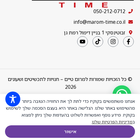
050-212-0712
info@marom-time.co.il
זבוטינסקי 1 בניין דימול רמת גן
© כל הזכויות שמורות למרום טיים – חנויות לתכשיטים ושעונים
2026
Design & Code by
thebuildup
אנחנו משתמשים בקוקיז כדי לתת לך את החוויה הטובה ביותר
מהשימוש באתר שלנו. הגלישה באתר היא בעצם הסכמה שלך לשימוש
בקוקיז. מידע נוסף ואפשרות לשלוט בהעדפות שלך ניתן למצוא
ב
מדיניות הפרטיות שלנו
.
Victoria Cruz
A5483-MDP
₪
679.00
+
-
הוספה לסל
אישור
צמיד כסף
חנות
רשימת משאלות
עגלת הקניות
חשבון שלי
מוזהב