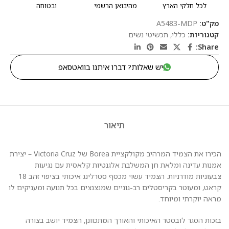
לכל חלקי הארץ
מהיבואן הרשמי
ובטוחה
מק"ט:
A5483-MDP
קטגוריות:
כללי
,
תכשיטי נשים
Share:
יש שאלות? דברו איתנו בוואטסאפ
תיאור
הכירו את הצמיד המרהיב מקולקציית Borea של Victoria Cruz – יצירת
אמנות עדינה ומלאת חן המשלבת אלגנטיות קלאסית עם נגיעות
צבעוניות מודרניות. הצמיד עשוי מכסף סטרלינג איכותי בציפוי זהב 18
קראט, ומעוטר בקריסטלים רב-גוניים שמנצנצים בכל תנועה ומעניקים לו
מראה יוקרתי ומיוחד.
בזכות הסגר לובסטר האיכותי והאורך המתכוונן, הצמיד יושב בצורה