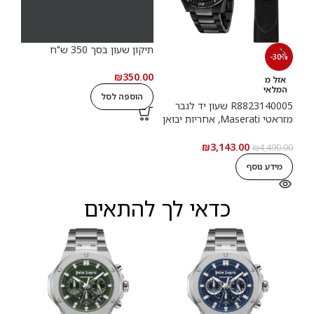
תיקון שעון בסך 350 ש"ח
תיקון
-30%
.00
₪
350.00
אזל מ
המלאי
הוספה לסל
ה
R8823140005 שעון יד לגבר
מזראטי Maserati, אחריות יבואן
רשמי
₪
3,143.00
₪
4,490.00
מידע נוסף
כדאי לך להתאים