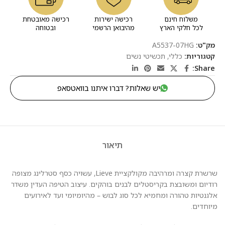
משלוח חינם
רכישה ישירות
רכישה מאובטחת
לכל חלקי הארץ
מהיבואן הרשמי
ובטוחה
מק"ט:
A5537-07HG
קטגוריות:
כללי
,
תכשיטי נשים
Share:
יש שאלות? דברו איתנו בוואטסאפ
תיאור
שרשרת קצרה ומרהיבה מקולקציית Lieve, עשויה כסף סטרלינג מצופה
רודיום ומשובצת בקריסטלים לבנים בוהקים. עיצוב הטיפה העדין משדר
אלגנטיות טהורה ומחמיא לכל סוג לבוש – מהיומיומי ועד לאירועים
מיוחדים.