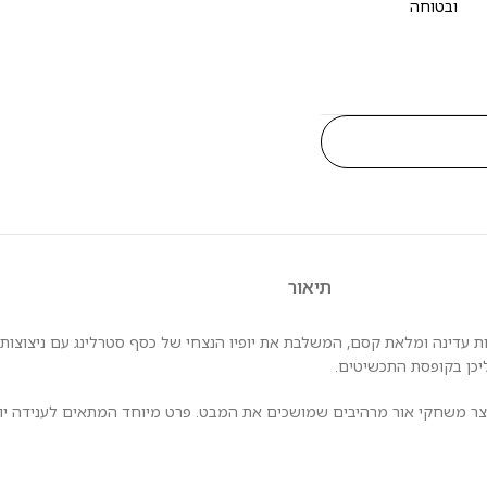
ובטוחה
תיאור
רהיב מקולקציית Muá של Victoria Cruz – יצירת אמנות עדינה ומלאת קסם, המשלבת את יופיו הנצחי של כס
ליכן בקופסת התכשיטים.
וצר משחקי אור מרהיבים שמושכים את המבט. פרט מיוחד המתאים לענידה יומי