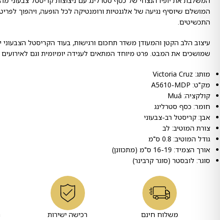
המשלבת את יופיו הנצחי של כסף סטרלינג עם ניצוצות קריסטל צבעוני מה
המושלם שיוסיף נגיעה של אלגנטיות ורומנטיקה לכל הופעה, ויהפוך לפריט
התכשיטים.
עיצוב הלב הקטן והמעודן משדר תחכום ורגישות, בעוד הקריסטל הצבעוני י
שמושכים את המבט. פרט מיוחד המתאים לענידה יומיומית וגם לאירועים מ
מותג: Victoria Cruz
מק"ט: A5610-MDP
קולקציה: Muá
חומר: כסף סטרלינג
אבן: קריסטל רב-צבעוני
צורת המוטיב: לב
גודל המוטיב: 0.8 ס"מ
אורך הצמיד: 16-19 ס"מ (מתכוונן)
סוגר: לובסטר (סוגר קרבינר)
משלוח חינם
רכישה ישירות
ר