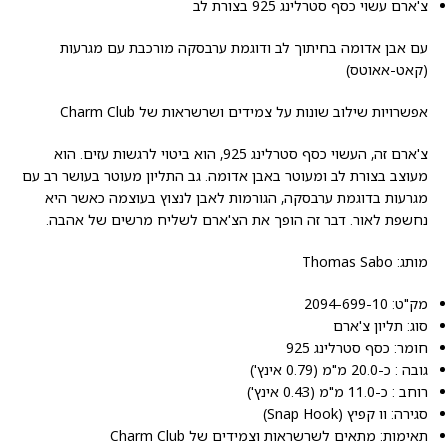
צ'ארם עשוי כסף סטרלינג 925 בצורת לב
עם אבן אדומה בחיתוך לב ודוגמת ערבסקה מורכבת עם מגרעות
(קאט-אאוטס)
אפשרויות שילוב שונות על צמידים ושרשראות של Charm Club
צ'ארם זה, העשוי כסף סטרלינג 925, הוא ביטוי לרגשות עזים. הוא
מעוצב בצורת לב ומעוטר באבן אדומה. גב התליון מעוטר בעושר רב עם
מגרעות בדוגמת ערבסקה, הגורמות לאבן לנצוץ בעוצמה כאשר היא
נחשפת לאור. דבר זה הופך את הצ'ארם לשליח מרשים של אהבה.
מותג: Thomas Sabo
מק"ט: 2094-699-10
סוג: תליון צ'ארם
חומר: כסף סטרלינג 925
גובה : כ-20.0 מ"מ (0.79 אינץ')
רוחב : כ-11.0 מ"מ (0.43 אינץ')
סגירה: וו קפיץ (Snap Hook)
תאימות: מתאים לשרשראות וצמידים של Charm Club