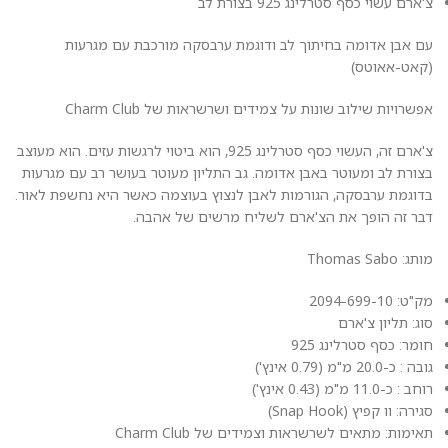
צ'ארם עשוי כסף סטרלינג 925 בצורת לב
עם אבן אדומה בחיתוך לב ודוגמת ערבסקה מורכבת עם מגרעות
(קאט-אאוטס)
אפשרויות שילוב שונות על צמידים ושרשראות של Charm Club
צ'ארם זה, העשוי כסף סטרלינג 925, הוא ביטוי לרגשות עזים. הוא מעוצב
בצורת לב ומעוטר באבן אדומה. גב התליון מעוטר בעושר רב עם מגרעות
בדוגמת ערבסקה, הגורמות לאבן לנצוץ בעוצמה כאשר היא נחשפת לאור.
דבר זה הופך את הצ'ארם לשליח מרשים של אהבה.
מותג: Thomas Sabo
מק"ט: 2094-699-10
סוג: תליון צ'ארם
חומר: כסף סטרלינג 925
גובה : כ-20.0 מ"מ (0.79 אינץ')
רוחב : כ-11.0 מ"מ (0.43 אינץ')
סגירה: וו קפיץ (Snap Hook)
תאימות: מתאים לשרשראות וצמידים של Charm Club