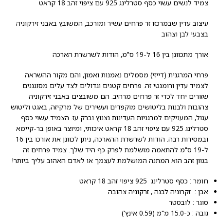
צמיד לנשים עשוי כסף סטרלינג 925 עם ציפוי זהב 18 קראט
עיצוב עדין שבמרכזו זר פרחים עשיר ומורכב, המשובץ באבני זירקוניה
בצבעי לבן וצהוב
אורך מתכוונן בין 16 ל-19 ס"מ, הודות לשרשרת הארכה
פרחי המרגנית (דייזי) מסמלים נאמנות ואמון, והם מקור ההשראה
לצמיד עדין ורומנטי זה. פרחים קטנים וגדולים לצד עלים מסוגננים
שזורים יחד לכדי זר פרחים מרהיב. הם משובצים באבני זירקוניה
צהובות ולבנות בליטושים מוקפדים ועשירים של מרקיזה, באגט וליטוש
עגול, המעניקים למרגניות העדינות נצנוץ וברק עז. הצמיד עשוי כסף
סטרלינג 925 עם ציפוי זהב 18 קראט איכותי, ומיוצר באופן בר-קיימא
ובמסירות רבה. הודות לשרשרת ההארכה, ניתן לכוונן את אורכו בין 16
ל-19 ס"מ להתאמה מושלמת לפרק כף היד שלך. צמיד פרחים זה
בגוון זהב הוא המתנה המושלמת לעצמך או לאדם האהוב עליך ביותר!
חומר : כסף סטרלינג 925 ציפוי זהב 18 קראט
אבן : זקרוניה לבנה , זרקוניה צהובה
סוגר : לובסטר
גובה : כ-15.0 מ"מ (0.59 אינץ')