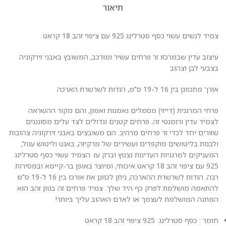
תיאור
צמיד לנשים עשוי כסף סטרלינג 925 עם ציפוי זהב 18 קראט
עיצוב עדין שבמרכזו זר פרחים עשיר ומורכב, המשובץ באבני זירקוניה
בצבעי לבן וצהוב
אורך מתכוונן בין 16 ל-19 ס"מ, הודות לשרשרת הארכה
פרחי המרגנית (דייזי) מסמלים נאמנות ואמון, והם מקור ההשראה
לצמיד עדין ורומנטי זה. פרחים קטנים וגדולים לצד עלים מסוגננים
שזורים יחד לכדי זר פרחים מרהיב. הם משובצים באבני זירקוניה צהובות
ולבנות בליטושים מוקפדים ועשירים של מרקיזה, באגט וליטוש עגול,
המעניקים למרגניות העדינות נצנוץ וברק עז. הצמיד עשוי כסף סטרלינג
925 עם ציפוי זהב 18 קראט איכותי, ומיוצר באופן בר-קיימא ובמסירות
רבה. הודות לשרשרת ההארכה, ניתן לכוונן את אורכו בין 16 ל-19 ס"מ
להתאמה מושלמת לפרק כף היד שלך. צמיד פרחים זה בגוון זהב הוא
המתנה המושלמת לעצמך או לאדם האהוב עליך ביותר!
חומר : כסף סטרלינג 925 ציפוי זהב 18 קראט